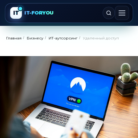
IT
IT-FORYOU
Главная
/
Бизнесу
/
ИТ-аутсорсинг
/
Удаленный доступ