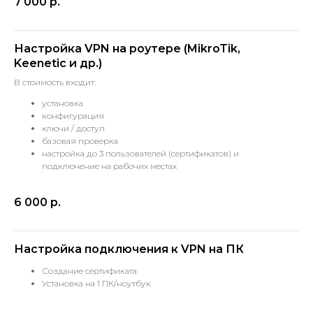
7 000
р.
Настройка VPN на роутере (MikroTik,
Keenetic и др.)
В стоимость входит:
установка
конфигурация
ключи / доступ
базовая проверка
настройка до 3 пользователей (сертификатов) и
подключение на рабочих местах
6 000
р.
Настройка подключения к VPN на ПК
Создание сертификата
Установка на 1 ПК/ноутбук