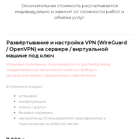
Окончательная стоимость рассчитывается
индивидуально и зависит от сложности работ и
объёма услуг.
Развёртывание и настройка VPN (WireGuard
/ OpenVPN) на сервере / виртуальной
машине под ключ
Установка программы производится из дистрибутивов,
предоставленных заказчиком, либо из свободно
распространяемого программного обеспечения.
В стоимость входит:
установка
конфигурация
ключи / доступ
базовая проверка
настройка до 3 пользователей (сертификатов) и
подключение на рабочих местах