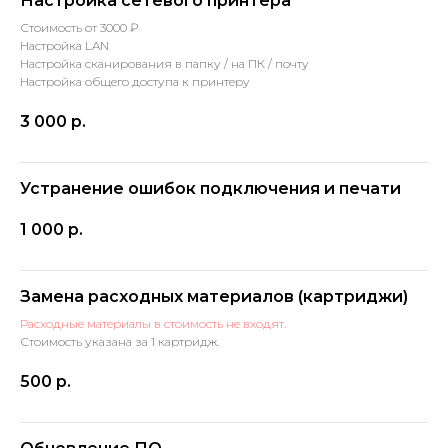
Настройка сетевого принтера
Стоимость от 3000 ₽
Настройка LAN
Настройка сканирования в папку / на ПК / почту
Настройка общего доступа к принтеру
3 000
р.
Устранение ошибок подключения и печати
1 000
р.
Замена расходных материалов (картриджи)
Расходные материалы в стоимость не входят.
Стоимость указана за 1 картридж.
500
р.