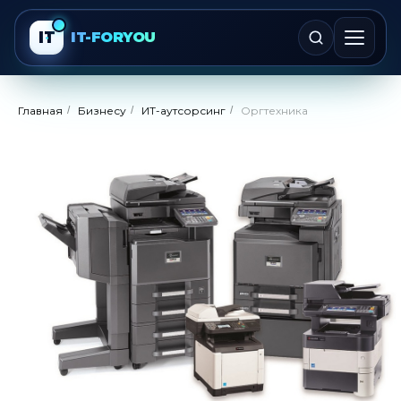
IT
IT-FORYOU
Главная
/
Бизнесу
/
ИТ-аутсорсинг
/
Оргтехника