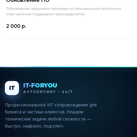
Обновление ПО
Обновление прошивки принтера из официального источника
(при наличии поддержки производителя).
2 000
р.
IT-FORYOU
IT
АУТСОРСИНГ • 24/7
Профессиональное ИТ-сопровождение для
бизнеса и частных клиентов. Решаем
технические задачи любой сложности —
быстро, надёжно, под ключ.