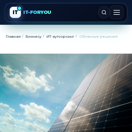
IT
IT-FORYOU
Главная
/
Бизнесу
/
ИТ-аутсорсинг
/
Облачные решения